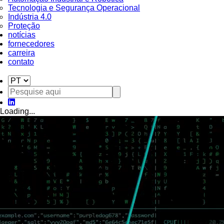
Tecnologia e Segurança Operacional
Indústria 4.0
Proteção
notícias
fornecedores
carreira
contato
Loading...