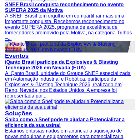
SNEF Brasil conquista reconhecimento no evento
SUPERA 2025 da Motiva
A SNEF Brasil tem orgulho em compartilhar mais uma
importante conquista. Recebemos reconhecimento no
evento SUPERA 2025, programa de excelência de
fornecedores promovido pela Motiva, na categoria Trilhos
–...
Eventos
iQanto Brasil participa da Explosives & Blasting
Technique 2026 em Nevada (EUA)
A iQanto Brasil, unidade do Groupe SNEF especializada
em Automação Industrial e Robótica, participou da
Explosives & Blasting Technique 2026, realizada em
Reno, Nevada, nos Estados Unidos. A empresa foi
representada por...
Soluções
Saiba como a Snef pode te ajudar a Potencializar a
eficiencia da sua usina!
Estamos entusiasmados em anunciar a aquisição de
novas máquinas e equipamentos para potencializar a