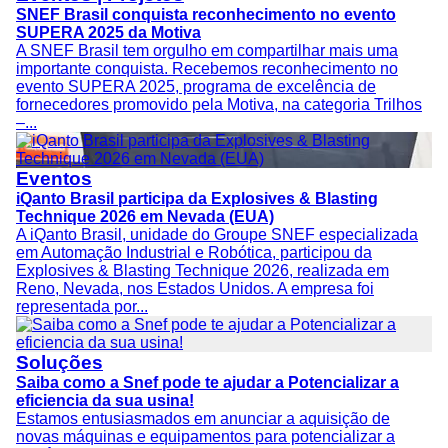
SNEF Brasil conquista reconhecimento no evento
SUPERA 2025 da Motiva
A SNEF Brasil tem orgulho em compartilhar mais uma
importante conquista. Recebemos reconhecimento no
evento SUPERA 2025, programa de excelência de
fornecedores promovido pela Motiva, na categoria Trilhos
–...
Eventos
iQanto Brasil participa da Explosives & Blasting
Technique 2026 em Nevada (EUA)
A iQanto Brasil, unidade do Groupe SNEF especializada
em Automação Industrial e Robótica, participou da
Explosives & Blasting Technique 2026, realizada em
Reno, Nevada, nos Estados Unidos. A empresa foi
representada por...
Soluções
Saiba como a Snef pode te ajudar a Potencializar a
eficiencia da sua usina!
Estamos entusiasmados em anunciar a aquisição de
novas máquinas e equipamentos para potencializar a