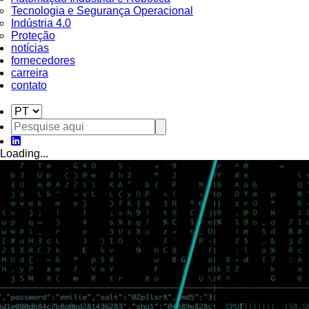
Tecnologia e Segurança Operacional
Indústria 4.0
Proteção
notícias
fornecedores
carreira
contato
Loading...