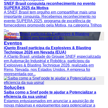
SNEF Brasil conquista reconhecimento no evento
SUPERA 2025 da Motiva
A SNEF Brasil tem orgulho em compartilhar mais uma
importante conquista. Recebemos reconhecimento no
evento SUPERA 2025, programa de excelência de
fornecedores promovido pela Motiva, na categoria Trilhos
–...
Eventos
iQanto Brasil participa da Explosives & Blasting
Technique 2026 em Nevada (EUA)
A iQanto Brasil, unidade do Groupe SNEF especializada
em Automação Industrial e Robótica, participou da
Explosives & Blasting Technique 2026, realizada em
Reno, Nevada, nos Estados Unidos. A empresa foi
representada por...
Soluções
Saiba como a Snef pode te ajudar a Potencializar a
eficiencia da sua usina!
Estamos entusiasmados em anunciar a aquisição de
novas máquinas e equipamentos para potencializar a