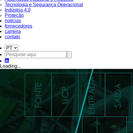
Tecnologia e Segurança Operacional
Indústria 4.0
Proteção
notícias
fornecedores
carreira
contato
Loading...