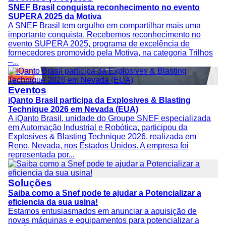
SNEF Brasil conquista reconhecimento no evento
SUPERA 2025 da Motiva
A SNEF Brasil tem orgulho em compartilhar mais uma
importante conquista. Recebemos reconhecimento no
evento SUPERA 2025, programa de excelência de
fornecedores promovido pela Motiva, na categoria Trilhos
–...
Eventos
iQanto Brasil participa da Explosives & Blasting
Technique 2026 em Nevada (EUA)
A iQanto Brasil, unidade do Groupe SNEF especializada
em Automação Industrial e Robótica, participou da
Explosives & Blasting Technique 2026, realizada em
Reno, Nevada, nos Estados Unidos. A empresa foi
representada por...
Soluções
Saiba como a Snef pode te ajudar a Potencializar a
eficiencia da sua usina!
Estamos entusiasmados em anunciar a aquisição de
novas máquinas e equipamentos para potencializar a