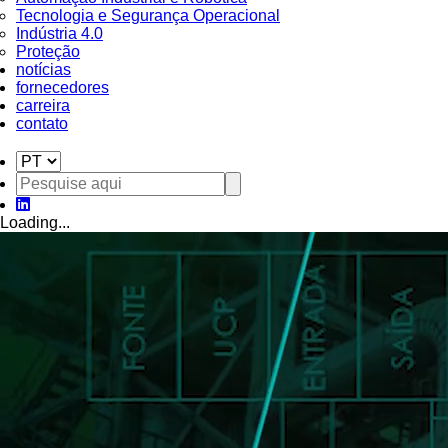
Tecnologia e Segurança Operacional
Indústria 4.0
Proteção
notícias
fornecedores
carreira
contato
Loading...