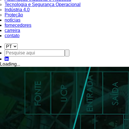
Tecnologia e Segurança Operacional
Indústria 4.0
Proteção
notícias
fornecedores
carreira
contato
Loading...