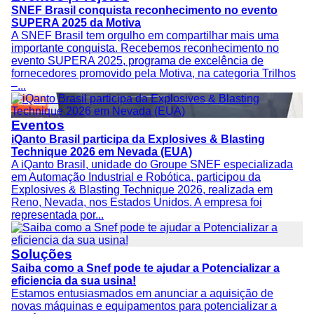
SNEF Brasil conquista reconhecimento no evento
SUPERA 2025 da Motiva
A SNEF Brasil tem orgulho em compartilhar mais uma
importante conquista. Recebemos reconhecimento no
evento SUPERA 2025, programa de excelência de
fornecedores promovido pela Motiva, na categoria Trilhos
–...
Eventos
iQanto Brasil participa da Explosives & Blasting
Technique 2026 em Nevada (EUA)
A iQanto Brasil, unidade do Groupe SNEF especializada
em Automação Industrial e Robótica, participou da
Explosives & Blasting Technique 2026, realizada em
Reno, Nevada, nos Estados Unidos. A empresa foi
representada por...
Soluções
Saiba como a Snef pode te ajudar a Potencializar a
eficiencia da sua usina!
Estamos entusiasmados em anunciar a aquisição de
novas máquinas e equipamentos para potencializar a