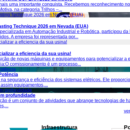
 mais uma importante conquista. Recebemos reconhecimento 
tiva, na categoria Trilhos –...
Blasting Technique 2026 em Nevada (EUA)
ecializada em Automação Industrial e Robótica, participou da
os. A empresa foi representada por...
alizar a eficiencia da sua usina!
ção de novas máquinas e equipamentos para potencializar a e
cia:O comissionamento é um processo...
Potência
a segurança e eficiência dos sistemas elétricos. Ele proporci
do assim equipamentos,...
em profundidade
ção é um conjunto de atividades que abrange tecnologias de h
,...
ve
Infraestrutura
Po