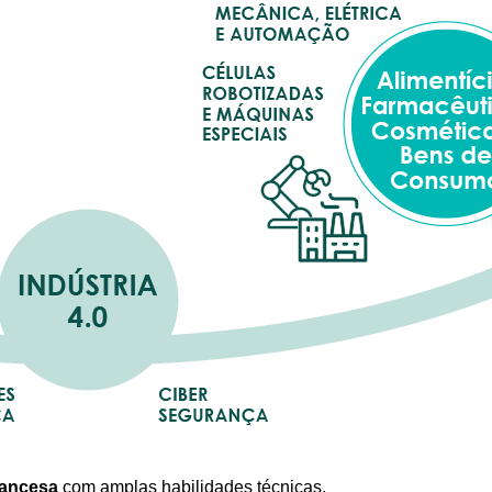
rancesa
com amplas habilidades técnicas,