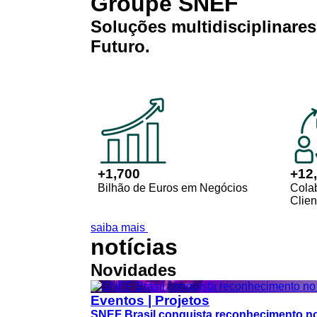
Groupe SNEF
Soluções
multidisciplinare
Futuro
.
+
1,700
+
12
Bilhão de Euros em Negócios
Cola
Clien
saiba mais
notícias
Novidades
Eventos | Projetos
SNEF Brasil conquista reconhecimento n