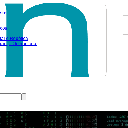
sos
icos
ial e Robótica
rança Operacional