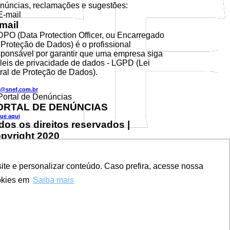
núncias, reclamações e sugestões:
mail
DPO (Data Protection Officer, ou Encarregado
 Proteção de Dados) é o profissional
sponsável por garantir que uma empresa siga
 leis de privacidade de dados - LGPD (Lei
ral de Proteção de Dados).
@snef.com.br
ORTAL DE DENÚNCIAS
que aqui
dos os direitos reservados |
pyright 2020
te e personalizar conteúdo. Caso prefira, acesse nossa
te e personalizar conteúdo. Caso prefira, acesse nossa
okies em
okies em
Saiba mais
Saiba mais