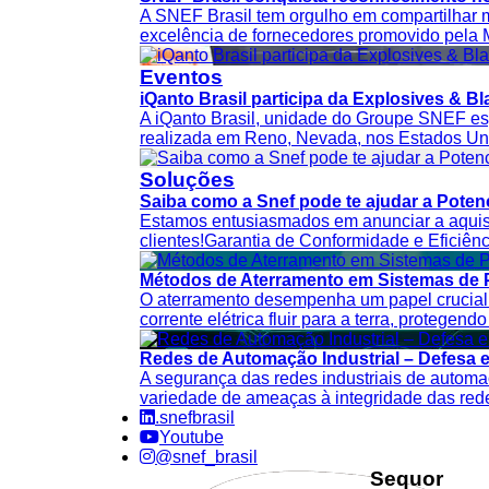
A SNEF Brasil tem orgulho em compartilhar
excelência de fornecedores promovido pela Mo
Eventos
iQanto Brasil participa da Explosives & 
A iQanto Brasil, unidade do Groupe SNEF esp
realizada em Reno, Nevada, nos Estados Unid
Soluções
Saiba como a Snef pode te ajudar a Potenci
Estamos entusiasmados em anunciar a aquisi
clientes!Garantia de Conformidade e Eficiên
Métodos de Aterramento em Sistemas de 
O aterramento desempenha um papel crucial n
corrente elétrica fluir para a terra, protegen
Redes de Automação Industrial – Defesa 
A segurança das redes industriais de automa
variedade de ameaças à integridade das redes
.snefbrasil
Youtube
@snef_brasil
Sequor