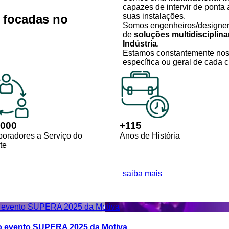
capazes de intervir de ponta 
suas instalações.
s
focadas no
Somos engenheiros/designers
de
soluções multidisciplina
Indústria
.
Estamos constantemente nos
específica ou geral de cada c
,000
+
115
boradores a Serviço do
Anos de História
te
saiba mais
o evento SUPERA 2025 da Motiva