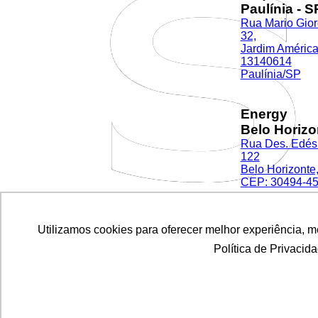
Paulínia - S
Rua Mario Gior
32,
Jardim América
13140614
Paulínia/SP
Energy
Belo Horizo
Rua Des. Edés
122
Belo Horizonte
CEP: 30494-4
Utilizamos cookies para oferecer melhor experiência, 
Utilizamos cookies para oferecer melhor experiência, 
Sequor
Canoas - R
Política de Privacid
Política de Privacid
Rua Dr Barcelo
1801,
Centro CEP 92
Canoas - RS