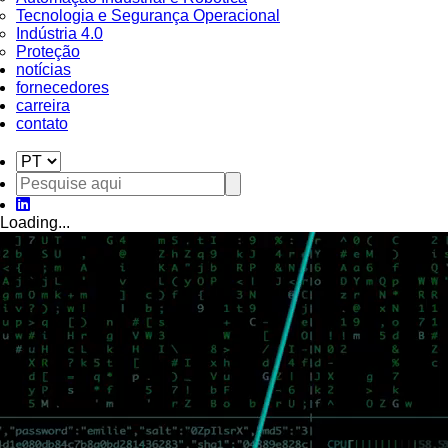
Tecnologia e Segurança Operacional
Indústria 4.0
Proteção
notícias
fornecedores
carreira
contato
Loading...