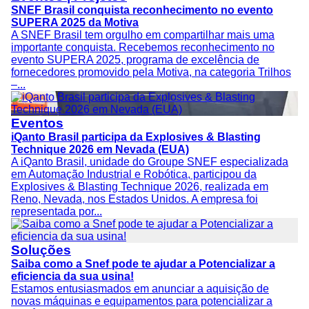
SNEF Brasil conquista reconhecimento no evento
SUPERA 2025 da Motiva
A SNEF Brasil tem orgulho em compartilhar mais uma
importante conquista. Recebemos reconhecimento no
evento SUPERA 2025, programa de excelência de
fornecedores promovido pela Motiva, na categoria Trilhos
–...
Eventos
iQanto Brasil participa da Explosives & Blasting
Technique 2026 em Nevada (EUA)
A iQanto Brasil, unidade do Groupe SNEF especializada
em Automação Industrial e Robótica, participou da
Explosives & Blasting Technique 2026, realizada em
Reno, Nevada, nos Estados Unidos. A empresa foi
representada por...
Soluções
Saiba como a Snef pode te ajudar a Potencializar a
eficiencia da sua usina!
Estamos entusiasmados em anunciar a aquisição de
novas máquinas e equipamentos para potencializar a