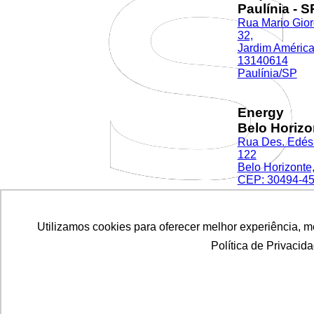
Paulínia - S
Rua Mario Gior
32,
Jardim América
13140614
Paulínia/SP
Energy
Belo Horizo
Rua Des. Edés
122
Belo Horizonte
CEP: 30494-4
Utilizamos cookies para oferecer melhor experiência, 
Utilizamos cookies para oferecer melhor experiência, 
Sequor
Canoas - R
Política de Privacid
Política de Privacid
Rua Dr Barcelo
1801,
Centro CEP 92
Canoas - RS