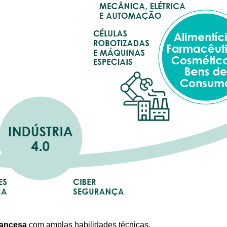
rancesa
com amplas habilidades técnicas,