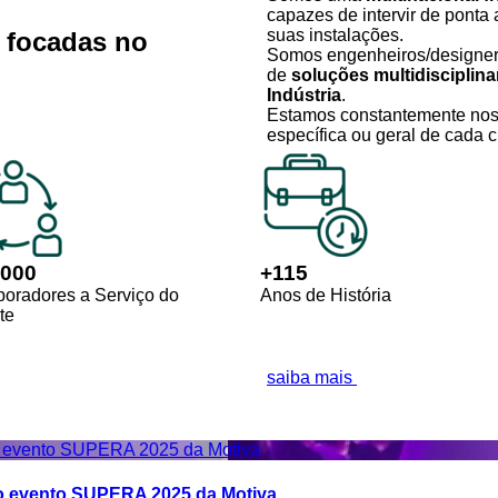
capazes de intervir de ponta 
suas instalações.
s
focadas no
Somos engenheiros/designers
de
soluções multidisciplina
Indústria
.
Estamos constantemente nos
específica ou geral de cada c
,000
+
115
boradores a Serviço do
Anos de História
te
saiba mais
o evento SUPERA 2025 da Motiva