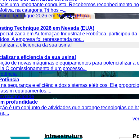
 mais uma importante conquista. Recebemos reconhecimento 
tiva, na categoria Trilhos –...
Blasting Technique 2026 em Nevada (EUA)
ecializada em Automação Industrial e Robótica, participou da
os. A empresa foi representada por...
alizar a eficiencia da sua usina!
ção de novas máquinas e equipamentos para potencializar a e
cia:O comissionamento é um processo...
Potência
a segurança e eficiência dos sistemas elétricos. Ele proporci
do assim equipamentos,...
em profundidade
ção é um conjunto de atividades que abrange tecnologias de h
,...
ve
Infraestrutura
Po