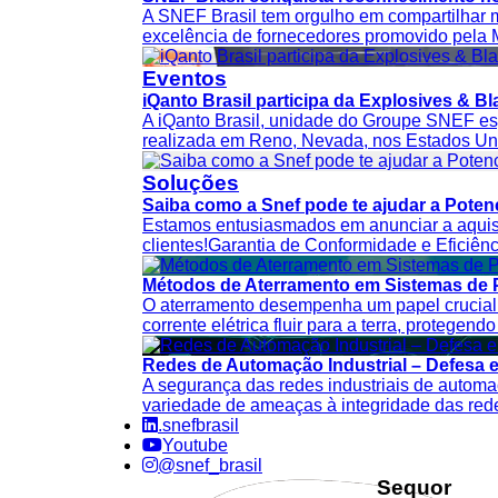
A SNEF Brasil tem orgulho em compartilhar
excelência de fornecedores promovido pela Mo
Eventos
iQanto Brasil participa da Explosives & 
A iQanto Brasil, unidade do Groupe SNEF esp
realizada em Reno, Nevada, nos Estados Unid
Soluções
Saiba como a Snef pode te ajudar a Potenci
Estamos entusiasmados em anunciar a aquisi
clientes!Garantia de Conformidade e Eficiên
Métodos de Aterramento em Sistemas de 
O aterramento desempenha um papel crucial n
corrente elétrica fluir para a terra, protegen
Redes de Automação Industrial – Defesa 
A segurança das redes industriais de automa
variedade de ameaças à integridade das redes
.snefbrasil
Youtube
@snef_brasil
Sequor