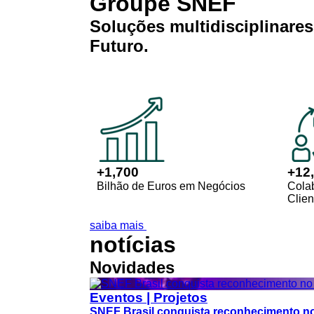
Groupe SNEF
Soluções
multidisciplinare
Futuro
.
+
1,700
+
12
Bilhão de Euros em Negócios
Cola
Clien
saiba mais
notícias
Novidades
Eventos | Projetos
SNEF Brasil conquista reconhecimento n