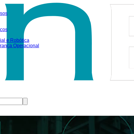
sos
icos
ial e Robótica
rança Operacional