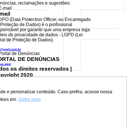
núncias, reclamações e sugestões:
mail
DPO (Data Protection Officer, ou Encarregado
 Proteção de Dados) é o profissional
sponsável por garantir que uma empresa siga
 leis de privacidade de dados - LGPD (Lei
ral de Proteção de Dados).
@snef.com.br
ORTAL DE DENÚNCIAS
que aqui
dos os direitos reservados |
pyright 2020
te e personalizar conteúdo. Caso prefira, acesse nossa
te e personalizar conteúdo. Caso prefira, acesse nossa
okies em
okies em
Saiba mais
Saiba mais