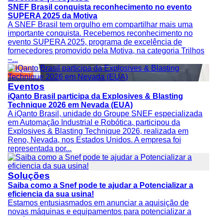
SNEF Brasil conquista reconhecimento no evento
SUPERA 2025 da Motiva
A SNEF Brasil tem orgulho em compartilhar mais uma
importante conquista. Recebemos reconhecimento no
evento SUPERA 2025, programa de excelência de
fornecedores promovido pela Motiva, na categoria Trilhos
–...
Eventos
iQanto Brasil participa da Explosives & Blasting
Technique 2026 em Nevada (EUA)
A iQanto Brasil, unidade do Groupe SNEF especializada
em Automação Industrial e Robótica, participou da
Explosives & Blasting Technique 2026, realizada em
Reno, Nevada, nos Estados Unidos. A empresa foi
representada por...
Soluções
Saiba como a Snef pode te ajudar a Potencializar a
eficiencia da sua usina!
Estamos entusiasmados em anunciar a aquisição de
novas máquinas e equipamentos para potencializar a