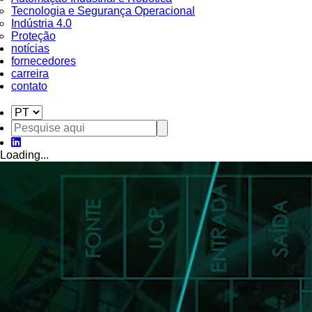
Tecnologia e Segurança Operacional
Indústria 4.0
Proteção
notícias
fornecedores
carreira
contato
Loading...