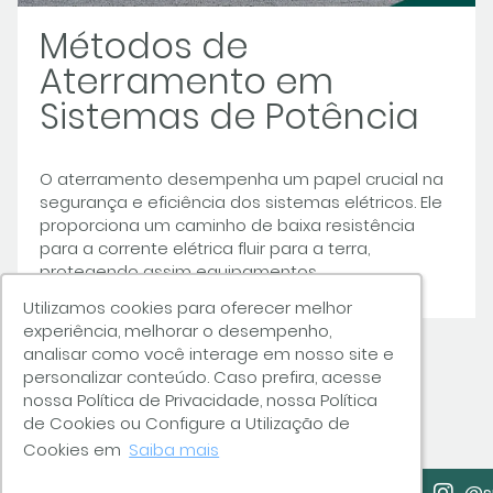
Métodos de
Aterramento em
Sistemas de Potência
O aterramento desempenha um papel crucial na
segurança e eficiência dos sistemas elétricos. Ele
proporciona um caminho de baixa resistência
para a corrente elétrica fluir para a terra,
protegendo assim equipamentos,...
Utilizamos cookies para oferecer melhor
Utilizamos cookies para oferecer melhor
experiência, melhorar o desempenho,
experiência, melhorar o desempenho,
analisar como você interage em nosso site e
analisar como você interage em nosso site e
personalizar conteúdo. Caso prefira, acesse
personalizar conteúdo. Caso prefira, acesse
nossa Política de Privacidade, nossa Política
nossa Política de Privacidade, nossa Política
de Cookies ou Configure a Utilização de
de Cookies ou Configure a Utilização de
Cookies em
Cookies em
Saiba mais
Saiba mais
.snefbrasil
Youtube
@sn